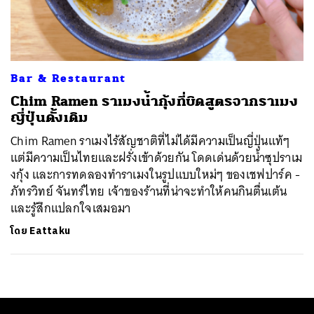
ค้นหา
SHARE
TWEET
LINE
EMAIL
Bar & Restaurant
Chim Ramen ราเมงน้ำกุ้งที่บิดสูตรจากราเมง
ญี่ปุ่นดั้งเดิม
Chim Ramen ราเมงไร้สัญชาติที่ไม่ได้มีความเป็นญี่ปุ่นแท้ๆ
แต่มีความเป็นไทยและฝรั่งเข้าด้วยกัน โดดเด่นด้วยน้ำซุปราเม
งกุ้ง และการทดลองทำราเมงในรูปแบบใหม่ๆ ของเชฟปาร์ค -
ภัทรวิทย์ จันทร์ไทย เจ้าของร้านที่น่าจะทำให้คนกินตื่นเต้น
และรู้สึกแปลกใจเสมอมา
โดย
Eattaku