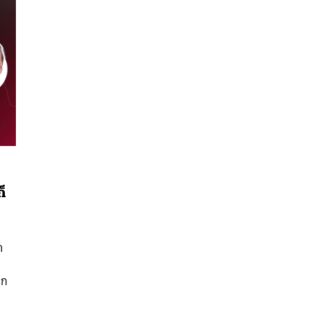
็
ก
นหา
SHARE
TWEET
LINE
EMAIL
า
าก