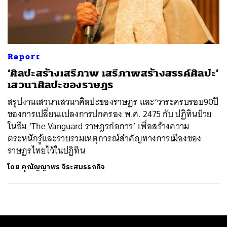
ค้นหา
SHARE
TWEET
LINE
EMAIL
Report
‘ศิลปะสร้างเสรีภาพ เสรีภาพสร้างสรรค์ศิลปะ’
เสวนาศิลปะของราษฎร
สรุปงานเสวนาเสวนาศิลปะของราษฎร และ‘วาระครบรอบ90ปี
ของการเปลี่ยนแปลงการปกครอง พ.ศ. 2475 กับ ปฏิทินป๋วย
ในธีม ‘The Vanguard ราษฎรก่อการ’ เพื่อสร้างความ
ตระหนักรู้และรวบรวมเหตุการณ์สำคัญทางการเมืองของ
ราษฎรไทยไว้ในปฏิทิน
โดย
คุณัญญาพร จิระสมรรถกิจ