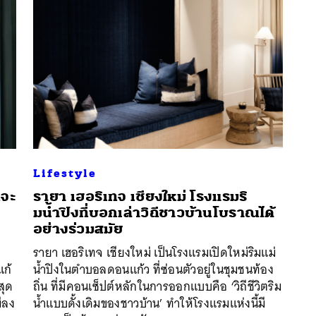
Lifestyle
่จะ
รายา เฮอริเทจ เชียงใหม่ โรงแรมริ
มน้ำปิงที่บอกเล่าวิถีชาวบ้านโบราณได้
อย่างร่วมสมัย
นหา
รายา เฮอริเทจ เชียงใหม่ เป็นโรงแรมเปิดใหม่ริมแม่
SHARE
TWEET
LINE
EMAIL
แก้
น้ำปิงในตำบอลดอนแก้ว ที่ซ่อนตัวอยู่ในชุมชนท้อง
สุด
ถิ่น ที่มีคอนเซ็ปต์หลักในการออกแบบคือ ‘วิถีชีวิตริม
ีลง
น้ำแบบดั้งเดิมของชาวบ้าน’ ทำให้โรงแรมแห่งนี้มี