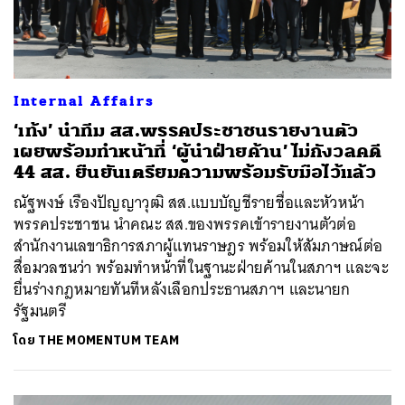
Internal Affairs
‘เท้ง’ นำทีม สส.พรรคประชาชนรายงานตัว
เผยพร้อมทำหน้าที่ ‘ผู้นำฝ่ายค้าน’ ไม่กังวลคดี
44 สส. ยืนยันเตรียมความพร้อมรับมือไว้แล้ว
ณัฐพงษ์ เรืองปัญญาวุฒิ สส.แบบบัญชีรายชื่อและหัวหน้า
พรรคประชาชน นำคณะ สส.ของพรรคเข้ารายงานตัวต่อ
สำนักงานเลขาธิการสภาผู้แทนราษฎร พร้อมให้สัมภาษณ์ต่อ
สื่อมวลชนว่า พร้อมทำหน้าที่ในฐานะฝ่ายค้านในสภาฯ และจะ
ยื่นร่างกฎหมายทันทีหลังเลือกประธานสภาฯ และนายก
รัฐมนตรี
โดย
THE MOMENTUM TEAM
ค้นหา