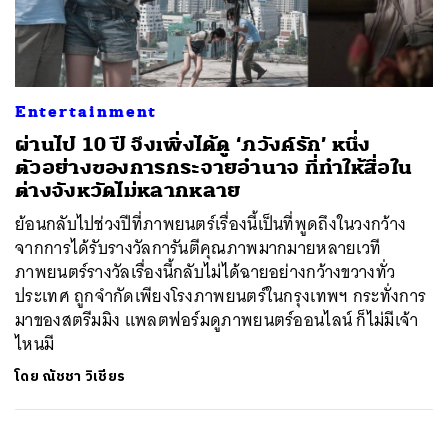
ค้นหา
Entertainment
SHARE
TWEET
LINE
EMAIL
ผ่านไป 10 ปี จึงเพิ่งได้ดู ‘ภวังค์รัก’ หนึ่ง
ตัวอย่างของการกระจายอำนาจ ที่ทำให้สื่อใน
ต่างจังหวัดไม่หลากหลาย
ย้อนกลับไปช่วงปีที่ภาพยนตร์เรื่องนี้เป็นที่พูดถึงในวงกว้าง
จากการได้รับรางวัลการันตีคุณภาพมากมายหลายเวที
ภาพยนตร์รางวัลเรื่องนี้กลับไม่ได้ฉายอย่างกว้างขวางทั่ว
ประเทศ ถูกจำกัดเพียงโรงภาพยนตร์ในกรุงเทพฯ กระทั่งการ
มาของสตรีมมิง แพลตฟอร์มดูภาพยนตร์ออนไลน์ ก็ไม่มีเจ้า
ไหนมี
โดย
ณัชชา วิเชียร