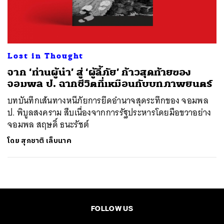
ค้นหา
SHARE
TWEET
LINE
EMAIL
Lost in Thought
จาก ‘ท่านผู้นำ’ สู่ ‘ผู้ลี้ภัย’ ก้าวสุดท้ายของ
จอมพล ป. ฉากชีวิตที่เหมือนกับบทภาพยนตร์
บทบันทึกเส้นทางหนีภัยการยึดอำนาจสุดระทึกของ จอมพล
ป. พิบูลสงคราม สืบเนื่องจากการรัฐประหารโดยมือขวาอย่าง
จอมพล สฤษดิ์ ธนะรัชต์
โดย
สุภชาติ เล็บนาค
FOLLOW US