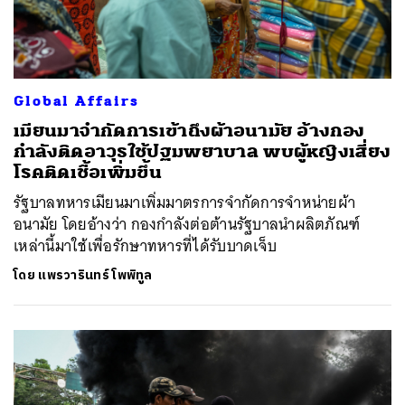
Global Affairs
เมียนมาจำกัดการเข้าถึงผ้าอนามัย อ้างกอง
กำลังติดอาวุธใช้ปฐมพยาบาล พบผู้หญิงเสี่ยง
โรคติดเชื้อเพิ่มขึ้น
รัฐบาลทหารเมียนมาเพิ่มมาตรการจำกัดการจำหน่ายผ้า
อนามัย โดยอ้างว่า กองกำลังต่อต้านรัฐบาลนำผลิตภัณฑ์
เหล่านี้มาใช้เพื่อรักษาทหารที่ได้รับบาดเจ็บ
โดย
แพรวารินทร์ โพพิทูล