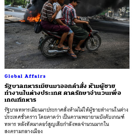
ค้นหา
Global Affairs
SHARE
TWEET
LINE
EMAIL
รัฐบาลทหารเมียนมาออกคำสั่ง ห้ามผู้ชาย
ทำงานในต่างประเทศ คาดรักษาจำนวนเพื่อ
เกณฑ์ทหาร
รัฐบาลทหารเมียนมาประกาศสั่งห้ามไม่ให้ผู้ชายทำงานในต่าง
ประเทศชั่วคราว โดยคาดว่า เป็นความพยายามบังคับเกณฑ์
ทหาร หลังทัตมาดอว์สูญเสียกำลังพลจำนวนมากใน
สงครามกลางเมือง