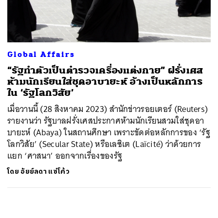
ค้นหา
SHARE
TWEET
LINE
EMAIL
Global Affairs
“รัฐทำตัวเป็นตำรวจเครื่องแต่งกาย” ฝรั่งเศส
ห้ามนักเรียนใส่ชุดอาบายะห์ อ้างเป็นหลักการ
ใน ‘รัฐโลกวิสัย’
เมื่อวานนี้ (28 สิงหาคม 2023) สำนักข่าวรอยเตอร์ (Reuters)
รายงานว่า รัฐบาลฝรั่งเศสประกาศห้ามนักเรียนสวมใส่ชุดอา
บายะห์ (Abaya) ในสถานศึกษา เพราะขัดต่อหลักการของ ‘รัฐ
โลกวิสัย’ (Secular State) หรือเลซิเต (Laïcité) ว่าด้วยการ
แยก ‘ศาสนา’ ออกจากเรื่องของรัฐ
โดย
อัยย์ลดา แซ่โค้ว