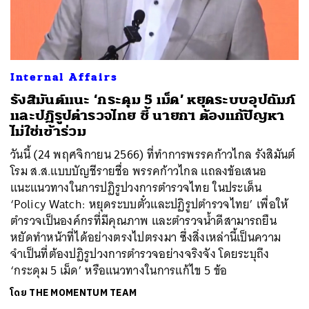
ค้นหา
Internal Affairs
SHARE
TWEET
LINE
EMAIL
รังสิมันต์แนะ ‘กระดุม 5 เม็ด’ หยุดระบบอุปถัมภ์
และปฏิรูปตำรวจไทย ชี้ นายกฯ ต้องแก้ปัญหา
ไม่ใช่เข้าร่วม
วันนี้ (24 พฤศจิกายน 2566) ที่ทำการพรรคก้าวไกล รังสิมันต์
โรม ส.ส.แบบบัญชีรายชื่อ พรรคก้าวไกล แถลงข้อเสนอ
แนะแนวทางในการปฏิรูปวงการตำรวจไทย ในประเด็น
‘Policy Watch: หยุดระบบตั๋วและปฏิรูปตำรวจไทย’ เพื่อให้
ตำรวจเป็นองค์กรที่มีคุณภาพ และตำรวจน้ำดีสามารถยืน
หยัดทำหน้าที่ได้อย่างตรงไปตรงมา ซึ่งสิ่งเหล่านี้เป็นความ
จำเป็นที่ต้องปฏิรูปวงการตำรวจอย่างจริงจัง โดยระบุถึง
‘กระดุม 5 เม็ด’ หรือแนวทางในการแก้ไข 5 ข้อ
โดย
THE MOMENTUM TEAM