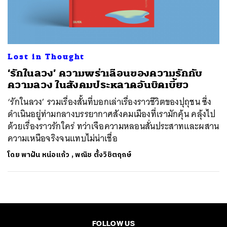
ค้นหา
SHARE
TWEET
LINE
EMAIL
Lost in Thought
‘รักในลวง’ ความพร่าเลือนของความรักกับ
ความลวง ในสังคมประหลาดอันบิดเบี้ยว
‘รักในลวง’ รวมเรื่องสั้นที่บอกเล่าเรื่องราวชีวิตของปุถุชน ซึ่ง
ดำเนินอยู่ท่ามกลางบรรยากาศสังคมเมืองที่เรามักคุ้น คลุ้งไป
ด้วยเรื่องราวรักใคร่ ทว่าเจือความหลอนสั่นประสาทและผสาน
ความเหนือจริงจนแทบไม่น่าเชื่อ
โดย
พาฝัน หน่อแก้ว
,
พณิช ตั้งวิชิตฤกษ์
FOLLOW US