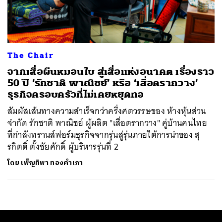
ค้นหา
SHARE
TWEET
LINE
EMAIL
The Chair
จากเสื่อผืนหมอนใบ สู่เสื่อแห่งอนาคต เรื่องราว
50 ปี ‘รักชาติ พาณิชย์’ หรือ ‘เสื่อตรากวาง’
ธุรกิจครอบครัวที่ไม่เคยหยุดทอ
สัมผัสเส้นทางความสำเร็จกว่าครึ่งศตวรรษของ ห้างหุ้นส่วน
จำกัด รักชาติ พาณิชย์ ผู้ผลิต "เสื่อตรากวาง" คู่บ้านคนไทย
ที่กำลังทรานส์ฟอร์มธุรกิจจากรุ่นสู่รุ่นภายใต้การนำของ สุ
รกิตติ์ ตั้งชัยศักดิ์ ผู้บริหารรุ่นที่ 2
โดย
เพ็ญทิพา ทองคำเภา