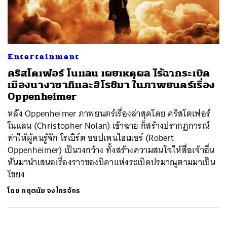
ค้นหา
Entertainment
SHARE
TWEET
LINE
EMAIL
คริสโตเฟอร์ โนแลน เผยเหตุผล ไร้ฉากระเบิด
เมืองนางาซากิและฮิโรชิมา ในภาพยนตร์เรื่อง
Oppenheimer
หลัง Oppenheimer ภาพยนตร์เรื่องล่าสุดโดย คริสโตเฟอร์
โนแลน (Christopher Nolan) เข้าฉาย ก็สร้างปรากฏการณ์
ทำให้ผู้คนรู้จัก โรเบิร์ต ออปเพนไฮเมอร์ (Robert
Oppenheimer) เป็นวงกว้าง ทั้งสร้างความสนใจให้สื่อเจ้าอื่น
หันมานำเสนอเรื่องราวของบิดาแห่งระเบิดปรมาณูตามมาเป็น
โขยง
โดย
กฤตนัย จงไกรจักร