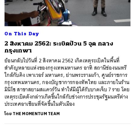
ค้นหา
On This Day
SHARE
TWEET
LINE
EMAIL
2 สิงหาคม 2562: ระเบิดป่วน 5 จุด กลาง
กรุงเทพฯ
ย้อนกลับไปวันที่ 2 สิงหาคม 2562 เกิดเหตุระเบิดในพื้นที่
สำคัญหลายแห่งของกรุงเทพมหานคร อาทิ สถานีช่องนนทรี
ใกล้กับคิง เพาเวอร์ มหานคร, ย่านพระรามเก้า, ศูนย์ราชการ
กรุงเทพมหานคร, กองบัญชาการกองทัพไทย และภายในร้าน
มินิโซ สาขาสยามสแควร์วัน ทำให้มีผู้ได้รับบาดเจ็บ 7 ราย โดย
เหตุระเบิดดังกล่าวเกิดขึ้นใกล้กับช่วงการประชุมรัฐมนตรีต่าง
ประเทศอาเซียนที่จัดขึ้นในตัวเมือง
โดย
THE MOMENTUM TEAM