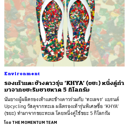
Environment
รองเท้าแตะช้างดาวรุ่น ‘KHYA’ (ขยะ) หนึ่งคู่ทำ
มาจากขยะริมชายหาด 5 กิโลกรัม
นันยางผู้ผลิตรองเท้าแตะช้างดาวร่วมกับ ‘ทะเลจร’ แบรนด์
Upcycling วัสดุจากทะเล ผลิตรองเท้ารุ่นพิเศษชื่อ ‘KHYA’
(ขยะ) ทำมาจากขยะทะเล โดยหนึ่งคู่ใช้ขยะ 5 กิโลกรัม
โดย
THE MOMENTUM TEAM