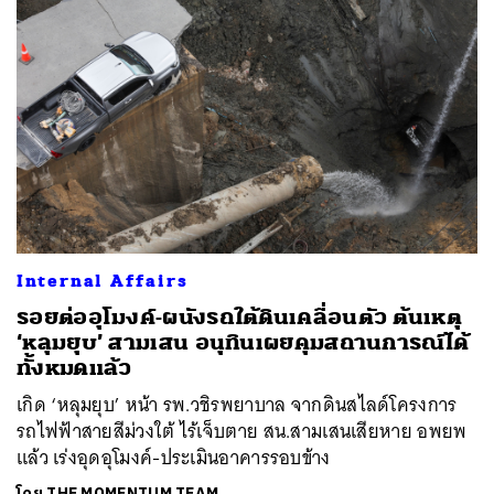
Internal Affairs
รอยต่ออุโมงค์-ผนังรถใต้ดินเคลื่อนตัว ต้นเหตุ
‘หลุมยุบ’ สามเสน อนุทินเผยคุมสถานการณ์ได้
ทั้งหมดแล้ว
เกิด ‘หลุมยุบ’ หน้า รพ.วชิรพยาบาล จากดินสไลด์โครงการ
รถไฟฟ้าสายสีม่วงใต้ ไร้เจ็บตาย สน.สามเสนเสียหาย อพยพ
แล้ว เร่งอุดอุโมงค์-ประเมินอาคารรอบข้าง
โดย
THE MOMENTUM TEAM