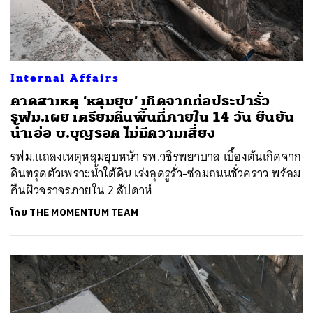
Internal Affairs
คาดสาเหตุ ‘หลุมยุบ’ เกิดจากท่อประปารั่ว
รฟม.เผย เตรียมคืนพื้นที่ภายใน 14 วัน ยืนยัน
น้ำเอ่อ บ.บุญรอด ไม่มีความเสี่ยง
รฟม.แถลงเหตุหลุมยุบหน้า รพ.วชิรพยาบาล เบื้องต้นเกิดจาก
ดินทรุดตัวเพราะน้ำใต้ดิน เร่งอุดรูรั่ว-ซ่อมถนนชั่วคราว พร้อม
คืนผิวจราจรภายใน 2 สัปดาห์
โดย
THE MOMENTUM TEAM
ค้นหา
SHARE
TWEET
LINE
EMAIL