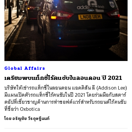
ค้นหา
SHARE
TWEET
LINE
EMAIL
Global Affairs
เตรียมพบแท็กซี่ไร้คนขับในลอนดอน ปี 2021
บริษัทให้เช่ารถแท็กซี่ในลอนดอน แอดดิสัน ลี (Addison Lee)
มีแผนเปิดตัวรถแท็กซี่ไร้คนขับในปี 2021 โดยร่วมมือกับสตาร์
ตอัปที่เชี่ยวชาญด้านการทำซอฟต์แวร์สำหรับรถยนต์ไร้คนขับ
ที่ชื่อว่า Oxbotica
โดย
อริญชัย วีรดุษฎีนนท์