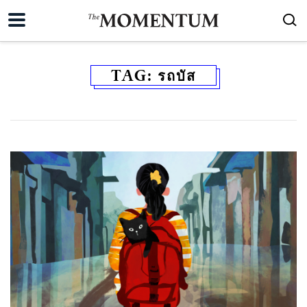
TAG:
รถบัส