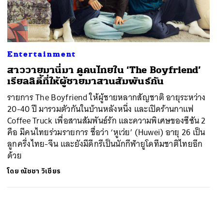
ค้นหา
SHARE
TWEET
LINE
EMAIL
Entertainment
สาววายมานี่มา ดูคนไทยใน ‘The Boyfriend’
เรียลลิตี้ที่ให้ผู้ชายมาสานสัมพันธ์กัน
รายการ The Boyfriend ให้ผู้ชายหลากสัญชาติ อายุระหว่าง
20-40 ปี มารวมตัวกันในบ้านหลังหนึ่ง และเปิดร้านกาแฟ
Coffee Truck เพื่อสานสัมพันธ์รัก และความพิเศษของซีซัน 2
คือ มีคนไทยร่วมรายการ ชื่อว่า ‘หูเว่ย’ (Huwei) อายุ 26 เป็น
ลูกครึ่งไทย-จีน และยังมีดีกรีเป็นนักกีฬายูโดทีมชาติไทยอีก
ด้วย
โดย
ณัชชา วิเชียร