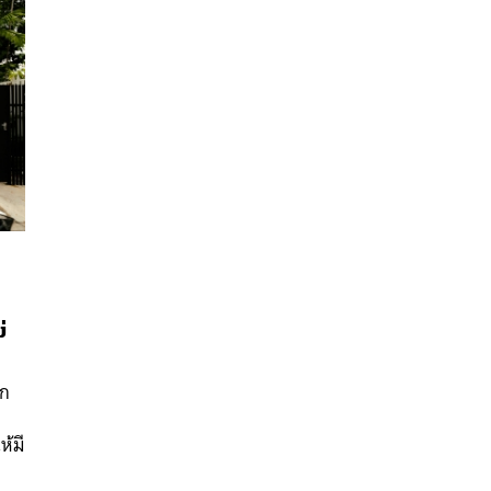
่
นหา
SHARE
TWEET
LINE
EMAIL
าก
า
ห้มี