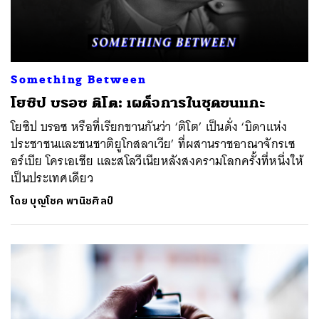
Something Between
โยซิป บรอซ ติโต: เผด็จการในชุดขนแกะ
โยซิป บรอซ หรือที่เรียกขานกันว่า ‘ติโต’ เป็นดั่ง ‘บิดาแห่ง
ประชาชนและชนชาติยูโกสลาเวีย’ ที่ผสานราชอาณาจักรเซ
อร์เบีย โครเอเชีย และสโลวีเนียหลังสงครามโลกครั้งที่หนึ่งให้
เป็นประเทศเดียว
โดย
บุญโชค พานิชศิลป์
ค้นหา
SHARE
TWEET
LINE
EMAIL