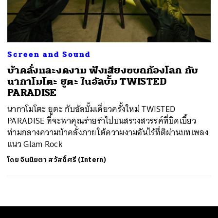
ค้นหา
SHARE
TWEET
LINE
EMAIL
Screen and Sound
บ้าคลั่งและงดงาม ฟังเสียงขบถก้องโลก กับ
นากาโมโตะ ยูตะ ในอัลบั้ม TWISTED
PARADISE
นากาโมโตะ ยูตะ กับอัลบั้มเดี่ยวครั้งใหม่ TWISTED
PARADISE ที่จะพาคุณร่ายรำไปบนสรวงสวรรค์ที่บิดเบี้ยว
ท่ามกลางความบ้าคลั่งภายใต้ความงามอันไร้ที่ติผ่านบทเพลง
แนว Glam Rock
โดย
จินนิยตา สวัสดิ์ศรี (Intern)