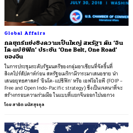
Global Affairs
กลยุทธ์แย่งชิงความเป็นใหญ่ สหรัฐฯ ดัน ‘อิน
โด-แปซิฟิก’ ประชัน ‘One Belt, One Road’
ของจีน
ในการประชุมระดับรัฐมนตรีของกลุ่มอาเซียนที่จัดขึ้นที่
สิงคโปร์สัปดาห์ก่อน สหรัฐอเมริกามีวาระมาเสนอขาย นำ
เสนอยุทธศาสตร์ 'อินโด-แปซิฟิก' หรือ เอฟโอไอพี (FOIP –
Free and Open Indo-Pacific strategy) ซึ่งเป็นเจตนาที่จะ
สร้างกรอบความร่วมมือ ในแบบที่แยกจีนออกไปนอกวง
โดย
สาธิต มนัสสุรกุล
ค้นหา
SHARE
TWEET
LINE
EMAIL