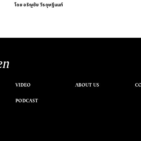
โดย
อริญชัย วีรดุษฎีนนท์
en
VIDEO
ABOUT US
C
PODCAST