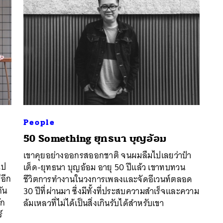
People
50 Something ยุทธนา บุญอ้อม
เขาคุยอย่างออกรสออกชาติ จนผมลืมไปเลยว่าป๋า
นหา
ไป
เต็ด-ยุทธนา บุญอ้อม อายุ 50 ปีแล้ว เขาทบทวน
SHARE
TWEET
LINE
EMAIL
อีก
ชีวิตการทำงานในวงการเพลงและจัดอีเวนท์ตลอด
กัน
30 ปีที่ผ่านมา ซึ่งมีทั้งที่ประสบความสำเร็จและความ
ัก
ล้มเหลวที่ไม่ได้เป็นสิ่งเกินรับได้สำหรับเขา
์