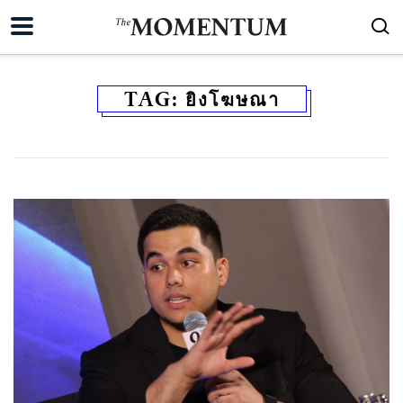
TAG:
ยิงโฆษณา