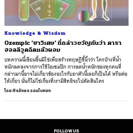
ค้นหา
SHARE
TWEET
LINE
EMAIL
Knowledge & Wisdom
Ozempic ‘ยาวิเศษ’ ที่กล่าวขวัญกันว่า ดารา
ฮอลลีวูดฉีดแล้วผอม
บทความนี้เขียนขึ้นมิใช่เพื่อสร้างทฤษฎีชี้นิ้วว่า ใครบ้างที่น้ำ
หนักลดลงจากการใช้โอเซมปิก การลดน้ำหนักของทุกคนที่
กล่าวมานี้อาจไม่เกี่ยวข้องอะไรกับยาตัวนี้เลยก็เป็นได้ หรือต่อ
ให้เกี่ยว นั่นก็ไม่ใช่เรื่องที่เรามีสิทธิจะไปตัดสินใคร
โดย
ศิรอักษร จอมใบหยก
FOLLOW US