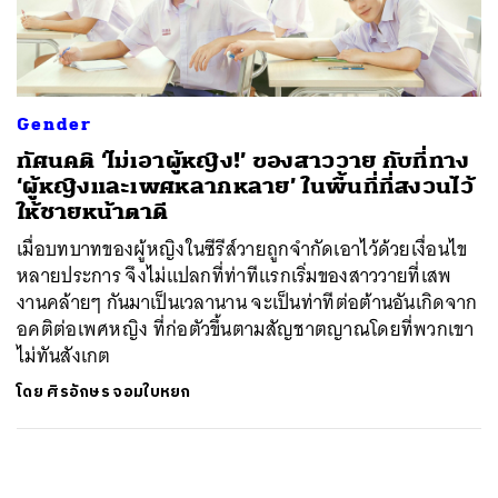
ค้นหา
SHARE
TWEET
LINE
EMAIL
Gender
ทัศนคติ ‘ไม่เอาผู้หญิง!’ ของสาววาย กับที่ทาง
‘ผู้หญิงและเพศหลากหลาย’ ในพื้นที่ที่สงวนไว้
ให้ชายหน้าตาดี
เมื่อบทบาทของผู้หญิงในซีรีส์วายถูกจำกัดเอาไว้ด้วยเงื่อนไข
หลายประการ จึงไม่แปลกที่ท่าทีแรกเริ่มของสาววายที่เสพ
งานคล้ายๆ กันมาเป็นเวลานาน จะเป็นท่าทีต่อต้านอันเกิดจาก
อคติต่อเพศหญิง ที่ก่อตัวขึ้นตามสัญชาตญาณโดยที่พวกเขา
ไม่ทันสังเกต
โดย
ศิรอักษร จอมใบหยก