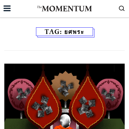
TAG:
ยศพระ