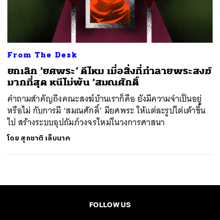
ค้นหา
SHARE
TWEET
LINE
EMAIL
From The Desk
ยกเลิก ‘ยศพระ’ ดีไหม เมื่อสิ่งที่ทำลายพระสงฆ์
มากที่สุด หนีไม่พ้น ‘สมณศักดิ์
คำถามสำคัญถึงคณะสงฆ์บ้านเราก็คือ ยังมีความจำเป็นอยู่
หรือไม่ กับการมี ‘สมณศักดิ์’ มียศพระ ให้แต่ละรูปไต่เต้าขึ้น
ไป สร้างระบบอุปถัมภ์วงจรใหม่ในวงการศาสนา
โดย
สุภชาติ เล็บนาค
FOLLOW US