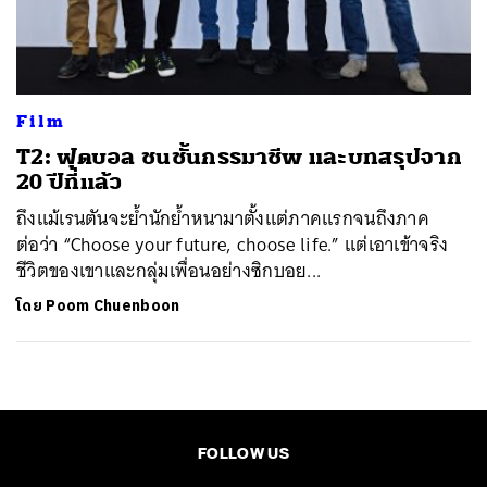
ค้นหา
SHARE
TWEET
LINE
EMAIL
Film
T2: ฟุตบอล ชนชั้นกรรมาชีพ และบทสรุปจาก
20 ปีที่แล้ว
ถึงแม้เรนตันจะย้ำนักย้ำหนามาตั้งแต่ภาคแรกจนถึงภาค
ต่อว่า “Choose your future, choose life.” แต่เอาเข้าจริง
ชีวิตของเขาและกลุ่มเพื่อนอย่างซิกบอย...
โดย
Poom Chuenboon
FOLLOW US