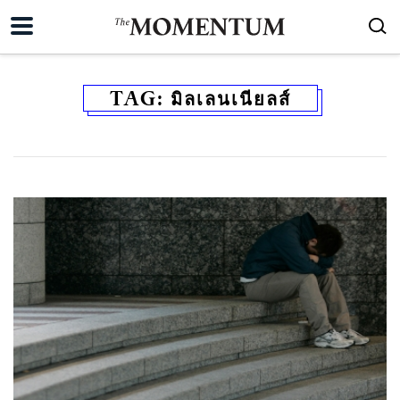
TAG:
มิลเลนเนียลส์