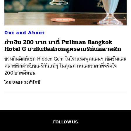
ค้นหา
SHARE
TWEET
LINE
EMAIL
Out and About
กำเงิน 200 บาท มาที่ Pullman Bangkok
Hotel G มากินมิลค์เชกสูตรอเมริกันคลาสสิก
ชวนกินมิลค์เชก Hidden Gem ในโรงแรมพูลแมนฯ เข้มข้นและ
คลาสสิกตำรับอเมริกันแท้ๆ ในคุณภาพและราคาที่จริงใจ
200 บาทมีทอน
โดย
ชลธร วงศ์รัศมี
FOLLOW US