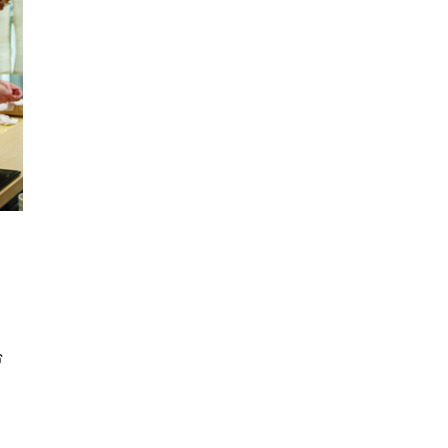
นหา
SHARE
TWEET
LINE
EMAIL
ร