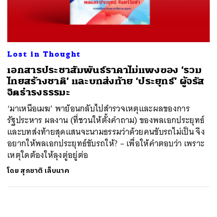
ค้นหา
SHARE
TWEET
LINE
EMAIL
Lost in Thought
เอกสารประชาสัมพันธ์ราคาไม่แพงของ ‘รวม
ไทยสร้างชาติ’ และบทส่งท้าย ‘ประยุทธ์’ ผู้จรัส
จิตธำรงธรรมะ
‘มาเหนือเมฆ’ พาย้อนกลับไปสำรวจเหตุและผลของการ
รัฐประหาร ผลงาน (ที่ชวนให้ตั้งคำถาม) ของพลเอกประยุทธ์
และบทส่งท้ายสุดแสนจะนามธรรมว่าด้วยคนขับรถไม่เป็น จึง
อยากให้พลเอกประยุทธ์ขับรถให้? – เพื่อให้คำตอบว่า เพราะ
เหตุใดต้องให้ลุงตู่อยู่ต่อ
โดย
สุภชาติ เล็บนาค