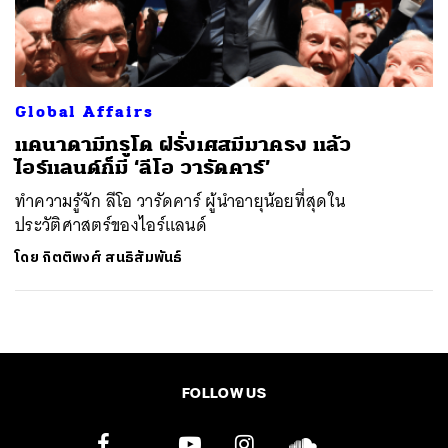
ค้นหา
SHARE
TWEET
LINE
EMAIL
Global Affairs
แคนาดามีทรูโด ฝรั่งเศสมีมาครง แล้ว
ไอร์แลนด์ก็มี ‘ลีโอ วารัดคาร์’
ทำความรู้จัก ลีโอ วารัดคาร์ ผู้นำอายุน้อยที่สุดใน
ประวัติศาสตร์ของไอร์แลนด์
โดย
กิตติพงศ์ สนธิสัมพันธ์
FOLLOW US