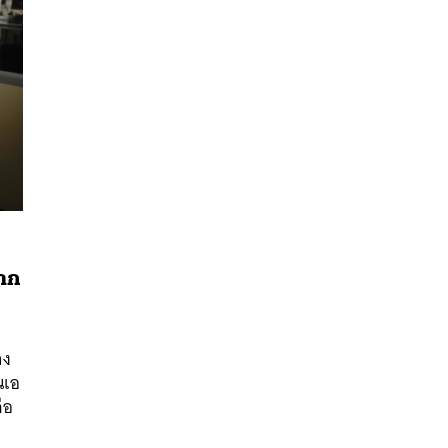
จาก
นหา
SHARE
TWEET
LINE
EMAIL
าง
นเอ
ือ