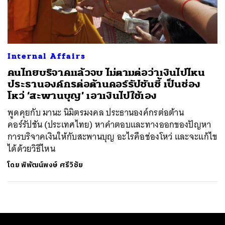
ค้นหา
SHARE
TWEET
LINE
EMAIL
Internal Affairs
คนไทยบริจาคแล้วจบ ไม่ตามต่อว่าเงินไปไหน
ประธานองค์กรต่อต้านคอร์รัปชันชี้ เป็นช่อง
โหว่ ‘สะพานบุญ’ เอาเงินไปใช้เอง
พูดคุยกับ มานะ นิมิตรมงคล ประธานองค์กรต่อต้าน
คอร์รัปชัน (ประเทศไทย) หาคำตอบและทางออกของปัญหา
การบริจาคเงินให้กับสะพานบุญ อะไรคือช่องโหว่ และจะแก้ไข
ได้ด้วยวิธีไหน
โดย
พิพัฒน์พงษ์ ศรีวิชัย