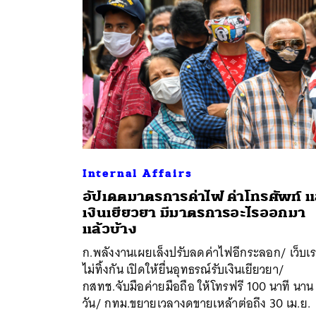
Internal Affairs
อัปเดตมาตรการค่าไฟ ค่าโทรศัพท์ 
เงินเยียวยา มีมาตรการอะไรออกมา
ค้
แล้วบ้าง
ก.พลังงานเผยเล็งปรับลดค่าไฟอีกระลอก/ เว็บเ
ไม่ทิ้งกัน เปิดให้ยื่นอุทธรณ์รับเงินเยียวยา/
กสทช.จับมือค่ายมือถือ ให้โทรฟรี 100 นาที นาน
วัน/ กทม.ขยายเวลางดขายเหล้าต่อถึง 30 เม.ย.