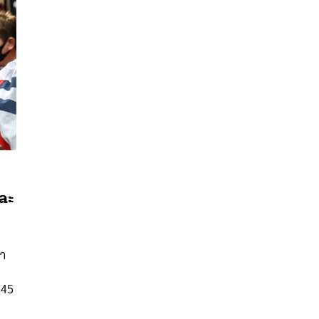
และ
นหา
SHARE
TWEET
LINE
EMAIL
รา
 45