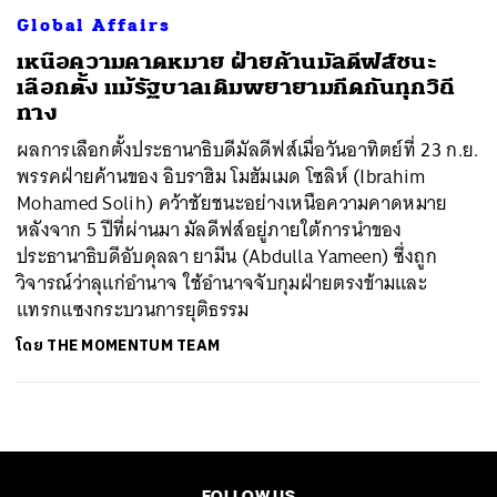
Global Affairs
เหนือความคาดหมาย ฝ่ายค้านมัลดีฟส์ชนะ
เลือกตั้ง แม้รัฐบาลเดิมพยายามกีดกันทุกวิถี
ทาง
ผลการเลือกตั้งประธานาธิบดีมัลดีฟส์เมื่อวันอาทิตย์ที่ 23 ก.ย.
พรรคฝ่ายค้านของ อิบราฮิม โมฮัมเมด โซลิห์ (Ibrahim
Mohamed Solih) คว้าชัยชนะอย่างเหนือความคาดหมาย
หลังจาก 5 ปีที่ผ่านมา มัลดีฟส์อยู่ภายใต้การนำของ
ประธานาธิบดีอับดุลลา ยามีน (Abdulla Yameen) ซึ่งถูก
วิจารณ์ว่าลุแก่อำนาจ ใช้อำนาจจับกุมฝ่ายตรงข้ามและ
แทรกแซงกระบวนการยุติธรรม
โดย
THE MOMENTUM TEAM
FOLLOW US