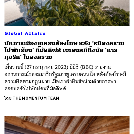
Global Affairs
นักการเมืองยูเครนต้องโทษ หลัง ‘หนีสงคราม
ไปพักร้อน’ ที่มัลดีฟส์ เซเลนสกีทิ้งนัย ‘การ
ทุจริต’ ในสงคราม
เมื่อวานนี้ (27 กรกฎาคม 2023) บีบีซี (BBC) รายงาน
สถานการณ์ของสมาชิกรัฐสภายูเครนคนหนึ่ง หลังต้องโทษมี
ความผิดตามกฎหมาย เมื่อเขาฝ่าฝืนข้อห้ามด้วยการพา
ครอบครัวไปพักผ่อนที่มัลดีฟส์
โดย
THE MOMENTUM TEAM