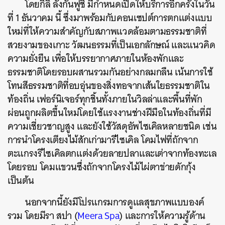
โดยกิลิ ลังกันฟูชิ มีกำหนดเปิดให้บริการอีกครั้งในวัน
ที่ 1 ธันวาคม นี้ ซึ่งมาพร้อมกับคอนเซปต์การตกแต่งแบบ
ใหม่ที่ให้ความสำคัญกับสภาพแวดล้อมตามธรรมชาติที่
สวยงามของเกาะ วัฒนธรรมที่เป็นเอกลักษณ์ และแนวคิด
ความยั่งยืน เพื่อให้บรรยากาศภายในห้องพักและ
ธรรมชาติโดยรอบผสานรวมกันอย่างกลมกลืน เน้นการใช้
โทนสีธรรมชาติที่อบอุ่นของสิ่งทอจากเส้นใยธรรมชาติใน
ท้องถิ่น เฟอร์นิเจอร์ทุกชิ้นทั้งภายในวิลล่าและพื้นที่พัก
ผ่อนถูกผลิตขึ้นใหม่โดยใช้แรงงานช่างฝีมือในท้องถิ่นที่มี
ความเชี่ยวชาญสูง และยังใช้วัสดุอัพไซเคิลหลายชนิด เช่น
การนำโครงเตียงไม้สักเก่ามารีไซเคิล โคมไฟที่ถักจาก
ตะแกรงรีไซเคิลตกแต่งด้วยลายปลาและเต่าจากท้องทะเล
โดยรอบ โคมแขวนซึ่งถักจากโครงไม้ไผ่ตาข่ายดักกุ้ง
เป็นต้น
นอกจากนี้ยังมีโปรแกรมการดูแลสุขภาพแบบองค์
รวม โดยมีรา สปา (
Meera Spa
) และการให้ความรู้ด้าน