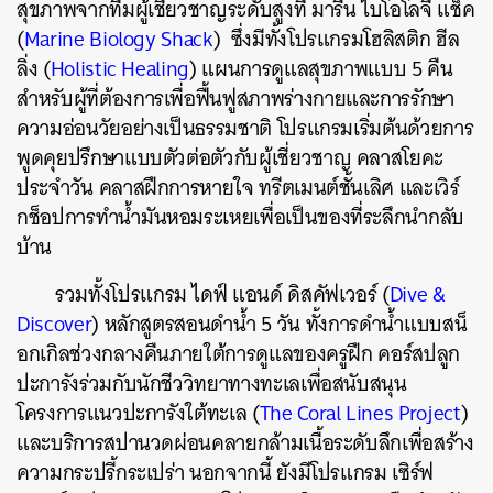
สุขภาพจากทีมผู้เชี่ยวชาญระดับสูงที่ มารีน ไบโอโลจี แช็ค
(
Marine Biology Shack
) ซึ่งมีทั้งโปรแกรมโฮลิสติก ฮีล
ลิ่ง (
Holistic Healing
) แผนการดูแลสุขภาพแบบ 5 คืน
สำหรับผู้ที่ต้องการเพื่อฟื้นฟูสภาพร่างกายและการรักษา
ความอ่อนวัยอย่างเป็นธรรมชาติ โปรแกรมเริ่มต้นด้วยการ
พูดคุยปรึกษาแบบตัวต่อตัวกับผู้เชี่ยวชาญ คลาสโยคะ
ประจำวัน คลาสฝึกการหายใจ ทรีตเมนต์ชั้นเลิศ และเวิร์
กช็อปการทำน้ำมันหอมระเหยเพื่อเป็นของที่ระลึกนำกลับ
บ้าน
รวมทั้งโปรแกรม ไดฟ์ แอนด์ ดิสคัฟเวอร์ (
Dive &
Discover
) หลักสูตรสอนดำน้ำ 5 วัน ทั้งการดำน้ำแบบสน็
อกเกิลช่วงกลางคืนภายใต้การดูแลของครูฝึก คอร์สปลูก
ปะการังร่วมกับนักชีววิทยาทางทะเลเพื่อสนับสนุน
โครงการแนวปะการังใต้ทะเล (
The Coral Lines Project
)
และบริการสปานวดผ่อนคลายกล้ามเนื้อระดับลึกเพื่อสร้าง
ค้นหา
ความกระปรี้กระเปร่า นอกจากนี้ ยังมีโปรแกรม เซิร์ฟ
SHARE
TWEET
LINE
EMAIL