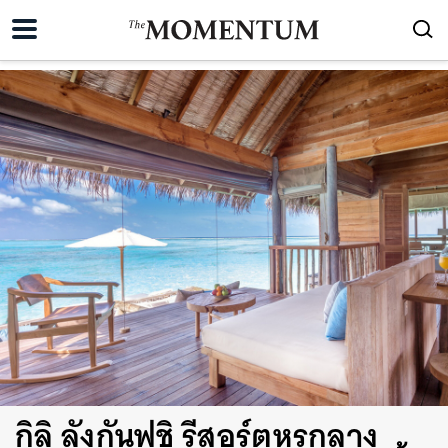
กิลิ ลังกันฟูชิ รีสอร์ตหรูกลาง