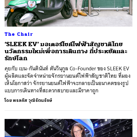
The Chair
‘SLEEK EV’ มอเตอร์ไซค์ไฟฟ้าสัญชาติไทย
นวัตกรรมใหม่เพื่อการเดินทาง ที่ประหยัดและ
รักษ์โลก
คุยกับ เบน-กันตินันท์ ตันวีนุกูล Co-Founder ของ SLEEK EV
ผู้ผลิตและจัดจำหน่ายจักรยานยนต์ไฟฟ้าสัญชาติไทย ที่มอง
เห็นโอกาสว่า จักรยานยนต์ไฟฟ้าจะกลายเป็นอนาคตของรูป
แบบการเดินทางที่สะดวกสบายและมีราคาถูก
โดย
พรลภัส วุฒิรัตนรักษ์
ค้นหา
SHARE
TWEET
LINE
EMAIL