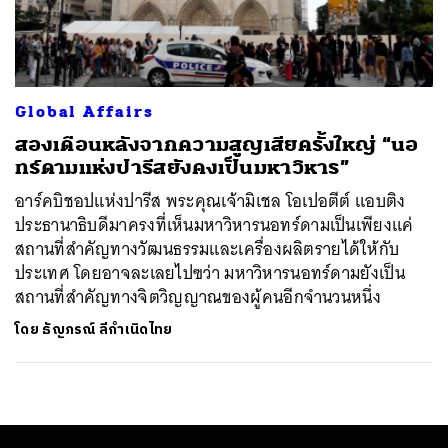
ค้นหา
SHARE
TWEET
LINE
EMAIL
Global Affairs
สองเดือนหลังจากความสูญเสียครั้งใหญ่ “นอ
ทร์ดามแห่งปารีสยังคงเป็นมหาวิหาร”
อาร์คบิชอปแห่งปารีส พระคุณเจ้ามิเชล โอเปอตีต์ แอบติง
ประธานาธิบดีมาครงที่เห็นมหาวิหารนอทร์ดามเป็นเพียงแค่
สถานที่สำคัญทางวัฒนธรรมและเครื่องผลิตรายได้ให้กับ
ประเทศ โดยอาจละเลยไปฃว่า มหาวิหารนอทร์ดามยังเป็น
สถานที่สำคัญทางจิตวิญญาณของผู้คนอีกจำนวนหนึ่ง
โดย
ธัญภรณ์ ลีกำเนิดไทย