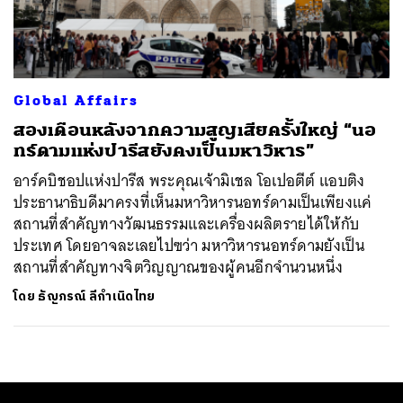
ค้นหา
SHARE
TWEET
LINE
EMAIL
Global Affairs
สองเดือนหลังจากความสูญเสียครั้งใหญ่ “นอ
ทร์ดามแห่งปารีสยังคงเป็นมหาวิหาร”
อาร์คบิชอปแห่งปารีส พระคุณเจ้ามิเชล โอเปอตีต์ แอบติง
ประธานาธิบดีมาครงที่เห็นมหาวิหารนอทร์ดามเป็นเพียงแค่
สถานที่สำคัญทางวัฒนธรรมและเครื่องผลิตรายได้ให้กับ
ประเทศ โดยอาจละเลยไปฃว่า มหาวิหารนอทร์ดามยังเป็น
สถานที่สำคัญทางจิตวิญญาณของผู้คนอีกจำนวนหนึ่ง
โดย
ธัญภรณ์ ลีกำเนิดไทย