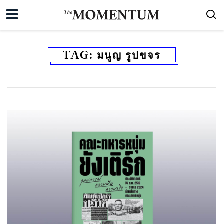
TAG:
มนูญ รูปขจร