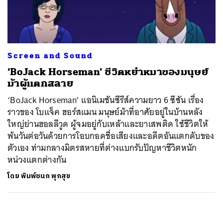
ค้นหา
SHARE
TWEET
LINE
EMAIL
Screen and Sound
‘BoJack Horseman’ ชีวิตหยำหมาของมนุษย์
ม้าผู้แตกสลาย
‘BoJack Horseman’ แอนิเมชันซีรีส์ความยาว 6 ซีซัน เรื่อง
ราวของ โบแจ็ค ฮอร์สแมน มนุษย์ม้าที่อาศัยอยู่ในบ้านหลัง
ใหญ่ย่านฮอลลีวูด ผู้จมอยู่กับเหล้าและยาเสพติด ใช้ชีวิตให้
พ้นวันต่อวันด้วยการโอบกอดชื่อเสียงและอดีตอันแตกดับของ
ตัวเอง ท่ามกลางมิตรสหายที่ต่างแบกรับปัญหาชีวิตหนัก
หน่วงแตกต่างกัน
โดย
พิมพ์ชนก พุกสุข