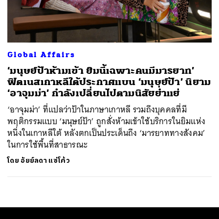
ค้นหา
SHARE
TWEET
LINE
EMAIL
Global Affairs
‘มนุษย์ป้าห้ามเข้า ยิมนี้เฉพาะคนมีมารยาท’
ฟิตเนสเกาหลีใต้ประกาศแบน ‘มนุษย์ป้า’ นิยาม
‘อาจุมม่า’ กำลังเปลี่ยนไปตามนิสัยย่ำแย่
‘อาจุมม่า’ ที่แปลว่าป้าในภาษาเกาหลี รวมถึงบุคคลที่มี
พฤติกรรมแบบ ‘มนุษย์ป้า’ ถูกสั่งห้ามเข้าใช้บริการในยิมแห่ง
หนึ่งในเกาหลีใต้ หลังตกเป็นประเด็นถึง ‘มารยาททางสังคม’
ในการใช้พื้นที่สาธารณะ
โดย
อัยย์ลดา แซ่โค้ว