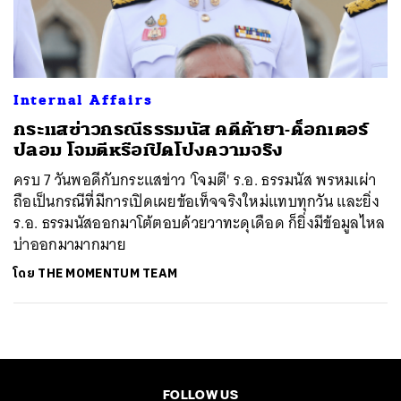
ค้นหา
SHARE
TWEET
LINE
EMAIL
Internal Affairs
กระแสข่าวกรณีธรรมนัส คดีค้ายา-ด็อกเตอร์
ปลอม โจมตีหรือเปิดโปงความจริง
ครบ 7 วันพอดีกับกระแสข่าว 'โจมตี' ร.อ. ธรรมนัส พรหมเผ่า
ถือเป็นกรณีที่มีการเปิดเผยข้อเท็จจริงใหม่แทบทุกวัน และยิ่ง
ร.อ. ธรรมนัสออกมาโต้ตอบด้วยวาทะดุเดือด ก็ยิ่งมีข้อมูลไหล
บ่าออกมามากมาย
โดย
THE MOMENTUM TEAM
FOLLOW US