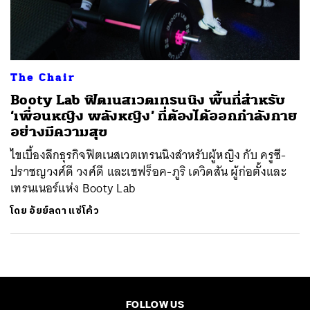
ค้นหา
SHARE
TWEET
LINE
EMAIL
The Chair
Booty Lab ฟิตเนสเวตเทรนนิง พื้นที่สำหรับ
‘เพื่อนหญิง พลังหญิง’ ที่ต้องได้ออกกำลังกาย
อย่างมีความสุข
ไขเบื้องลึกธุรกิจฟิตเนสเวตเทรนนิงสำหรับผู้หญิง กับ ครูซี-
ปราชญวงศ์ดี วงศ์ดี และเชฟร็อค-ภูริ เดวิดสัน ผู้ก่อตั้งและ
เทรนเนอร์แห่ง Booty Lab
โดย
อัยย์ลดา แซ่โค้ว
FOLLOW US