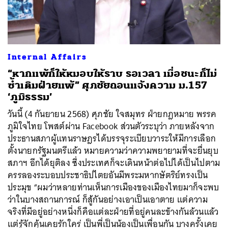
Internal Affairs
“หากแพ้ก็ให้หมอบให้ราบ รอเวลา เมื่อชนะก็ไม่
ซ้ำเติมฝ่ายแพ้” ศุภชัยถอนแจ้งความ ม.157
‘ภูมิธรรม’
วันนี้ (4 กันยายน 2568) ศุภชัย ใจสมุทร ฝ่ายกฎหมาย พรรค
ภูมิใจไทย โพสต์ผ่าน Facebook ส่วนตัวระบุว่า ภายหลังจาก
ประธานสภาผู้แทนราษฎรได้บรรจุระเบียบวาระให้มีการเลือก
ตั้งนายกรัฐมนตรีแล้ว หมายความว่าความพยายามที่จะยื่นยุบ
สภาฯ อีกได้ยุติลง ซึ่งประเทศก็จะเดินหน้าต่อไปได้เป็นไปตาม
ครรลองระบอบประชาธิปไตยอันมีพระมหากษัตริย์ทรงเป็น
ประมุข “ผมว่าหลายท่านเห็นการเมืองของเมืองไทยมาก็จะพบ
ว่าในบางสถานการณ์ ก็สู้กันอย่างเอาเป็นเอาตาย แต่ความ
จริงที่มีอยู่อย่างหนึ่งก็คือแต่ละฝ่ายที่อยู่คนละข้างกันล้วนแล้ว
แต่รู้จักคุ้นเคยรักใคร่ เป็นพี่เป็นน้องเป็นเพื่อนกัน บางครั้งเคย