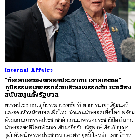
ค้นหา
SHARE
TWEET
LINE
EMAIL
Internal Affairs
“ข้อเสนอของพรรคประชาชน เรารับหมด”
ภูมิธรรมขนพรรคร่วมเยือนพรรคส้ม ขอเสียง
สนับสนุนตั้งรัฐบาล
พรรคประชาชน ภูมิธรรม เวชยชัย รักษาการนายกรัฐมนตรี
และรองหัวหน้าพรรคเพื่อไทย นำแกนนำพรรคเพื่อไทย พร้อม
ด้วยแกนนำพรรคประชาชาติ แกนนำพรรคประชาธิปัตย์ แกน
นำพรรคชาติไทยพัฒนา เข้าหารือกับ ณัฐพงษ์ เรืองปัญญา
วุฒิ หัวหน้าพรรคประชาชน และศรายุทธิ์ ใจหลัก เลขาธิการ