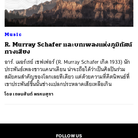
ค้นหา
SHARE
TWEET
LINE
EMAIL
Music
R. Murray Schafer และบทเพลงแห่งภูมิทัศน์
ทางเสียง
อาร์. เมอร์เรย์ เชฟเฟอร์ (R. Murray Schafer เกิด 1933) นัก
ประพันธ์เพลงชาวแคนาเดียน น่าจะถือได้ว่าเป็นศิลปินร่วม
สมัยคนสำคัญของโลกเลยทีเดียว แต่ด้วยความที่คีตนิพนธ์ที่
เขาประพันธ์ขึ้นนั้นช่างแปลกประหลาดเสียเหลือเกิน
โดย
เกษมสันต์ พรหมสุภา
FOLLOW US