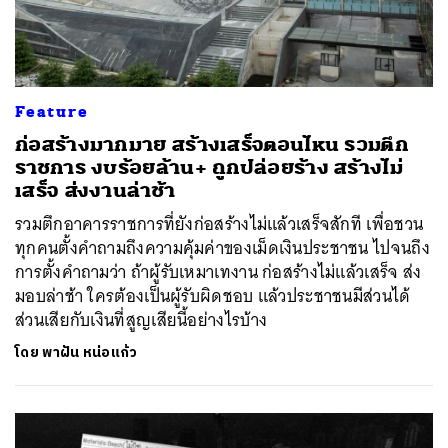
Feature
ก่อสร้างมากมาย สร้างเสร็จตอนไหน รวมตึก
ราชการ งบร้อยล้าน+ ถูกปล่อยร้าง สร้างไม่
เสร็จ ส่งงานล่าช้า
รวมตึกอาคารราชการที่ยังก่อสร้างไม่แล้วเสร็จสักที เพื่อชวน
ทุกคนตั้งคำถามถึงความคุ้มค่าของเม็ดเงินประชาชน ไปจนถึง
การตั้งคำถามว่า ถ้าผู้รับเหมาเทงาน ก่อสร้างไม่แล้วเสร็จ ส่ง
มอบล่าช้า ใครต้องเป็นผู้รับผิดชอบ แล้วประชาชนมีส่วนได้
ส่วนเสียกับเงินที่สูญเสียนี้อย่างไรบ้าง
โดย
พาฝัน หน่อแก้ว
ค้นหา
SHARE
TWEET
LINE
EMAIL